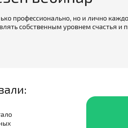
лько профессионально, но и лично кажд
авлять собственным уровнем счастья и 
зали:
тало
ных