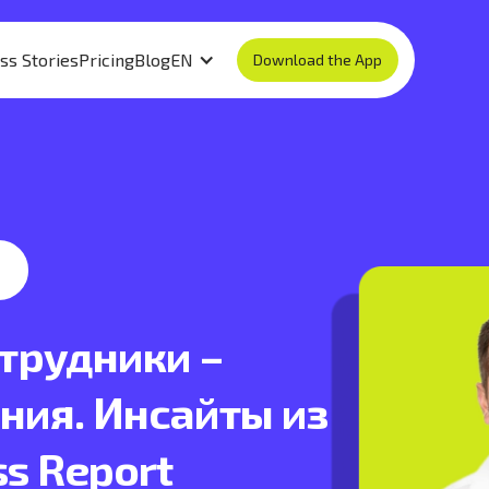
ss Stories
Pricing
Blog
EN
Download the App
трудники –
ния. Инсайты из
s Report