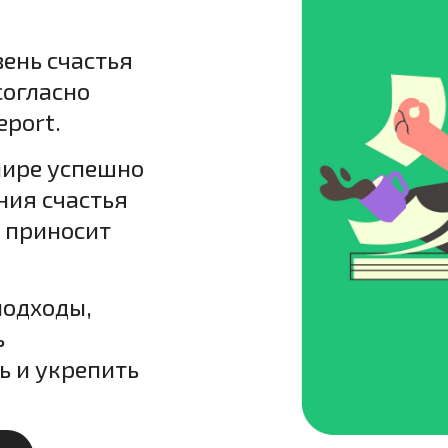
ень счастья
согласно
eport.
мире успешно
ия счастья
о приносит
подходы,
ь
ь и укрепить