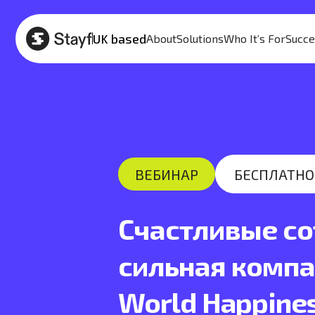
UK based
About
Solutions
Who It’s For
Succe
ВЕБИНАР
БЕСПЛАТНО
Счастливые со
сильная компа
World Happines