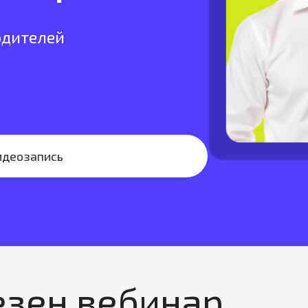
одителей
идеозапись
езен вебинар