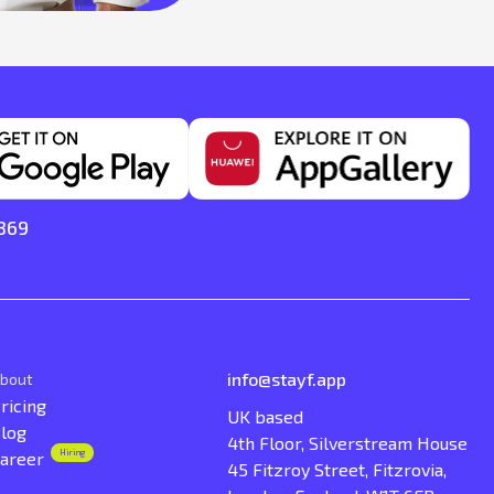
7869
info@stayf.app
bout
ricing
UK based
log
4th Floor, Silverstream House
Hiring
areer
45 Fitzroy Street, Fitzrovia,