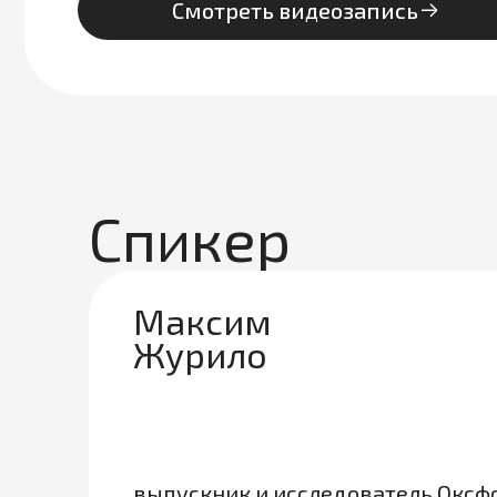
Смотреть видеозапись
Спикер
Максим
Журило
выпускник и исследователь Оксф