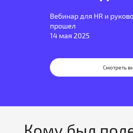
Вебинар для HR и руков
прошел
14 мая 2025
Смотреть в
Кому был пол