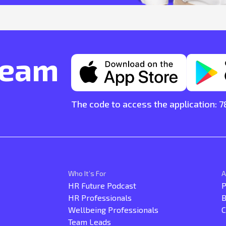
team
The code to access the application: 
Who It’s For
A
HR Future Podcast
P
HR Professionals
B
Wellbeing Professionals
C
Team Leads