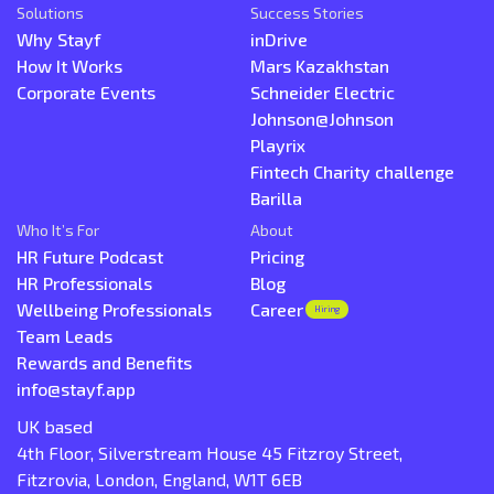
Solutions
Success Stories
Why Stayf
inDrive
How It Works
Mars Kazakhstan
Corporate Events
Schneider Electric
Johnson@Johnson
Playrix
Fintech Charity challenge
Barilla
Who It’s For
About
HR Future Podcast
Pricing
HR Professionals
Blog
Wellbeing Professionals
Career
Hiring
Team Leads
Rewards and Benefits
info@stayf.app
UK based
4th Floor, Silverstream House 45 Fitzroy Street,
Fitzrovia, London, England, W1T 6EB