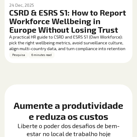
24 Dec, 2025
CSRD & ESRS S1: How to Report
Workforce Wellbeing in
Europe Without Losing Trust
A practical HR guide to CSRD and ESRS S1 (Own Workforce):
pick the right wellbeing metrics, avoid surveillance culture,
align multi-country data, and turn compliance into retention
and performance gains.
Pesquisa
6 minutes read
Aumente a produtividade
e reduza os custos
Liberte o poder dos desafios de bem-
estar no local de trabalho hoje