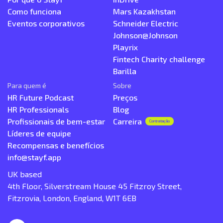
Como funciona
Mars Kazakhstan
Eventos corporativos
Schneider Electric
Johnson@Johnson
Playrix
Fintech Charity challenge
Barilla
Para quem é
Sobre
HR Future Podcast
Preços
HR Professionals
Blog
Profissionais de bem-estar
Carreira
Contratação
Líderes de equipe
Recompensas e benefícios
info@stayf.app
UK based
4th Floor, Silverstream House 45 Fitzroy Street,
Fitzrovia, London, England, W1T 6EB