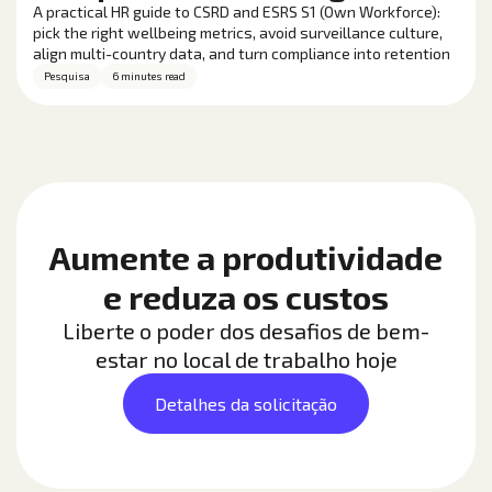
A practical HR guide to CSRD and ESRS S1 (Own Workforce):
pick the right wellbeing metrics, avoid surveillance culture,
align multi-country data, and turn compliance into retention
and performance gains.
Pesquisa
6 minutes read
Aumente a produtividade
e reduza os custos
Liberte o poder dos desafios de bem-
estar no local de trabalho hoje
Detalhes da solicitação