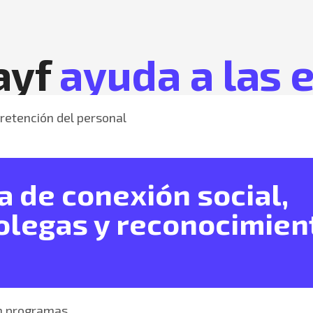
ayf
ayuda a las
retención del personal
 de conexión social,
olegas y reconocimien
 en programas