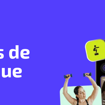
s de
que