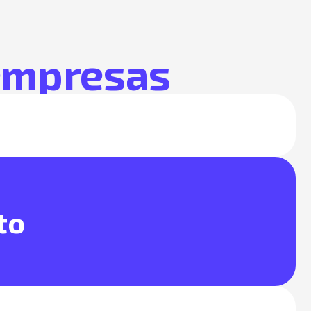
 empresas
to