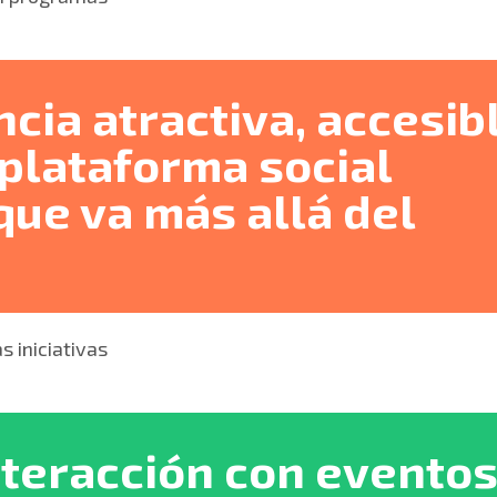
cia atractiva, accesib
 plataforma social
ue va más allá del
 iniciativas
nteracción con evento