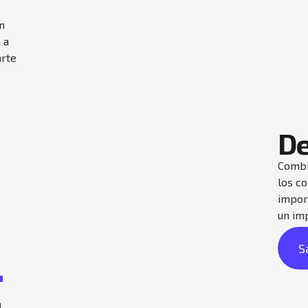
n
 a
arte
De
Combi
los c
impor
un imp
S
"
d