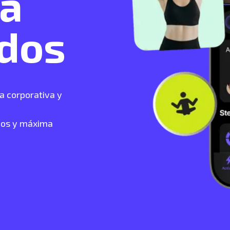
 a
ados
ra corporativa y
mos y máxima