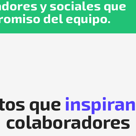
dores y sociales que
romiso del equipo.
tos que
inspiran
colaboradores