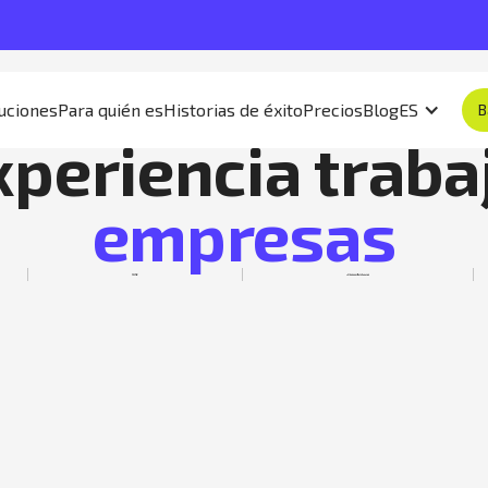
uciones
Para quién es
Historias de éxito
Precios
Blog
ES
B
xperiencia traba
empresas