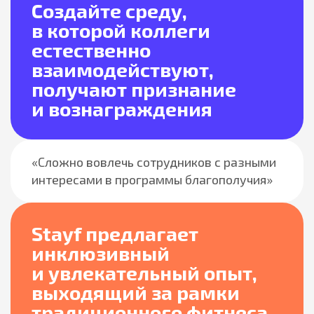
Создайте среду,
в которой коллеги
естественно
взаимодействуют,
получают
признание
и
вознаграждения
«Сложно вовлечь сотрудников с разными
интересами в программы благополучия»
Stayf предлагает
инклюзивный
и увлекательный опыт,
выходящий за рамки
традиционного фитнеса