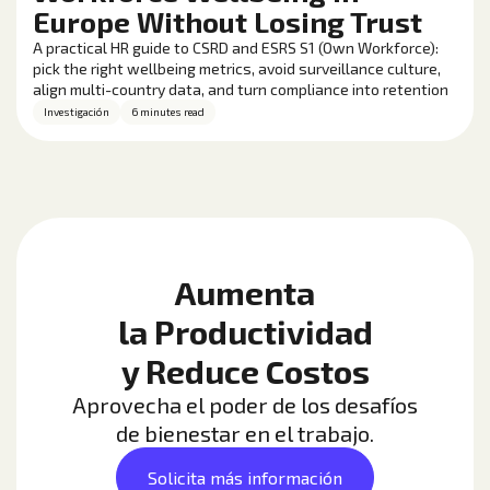
Europe Without Losing Trust
A practical HR guide to CSRD and ESRS S1 (Own Workforce):
pick the right wellbeing metrics, avoid surveillance culture,
align multi-country data, and turn compliance into retention
and performance gains.
Investigación
6 minutes read
Aumenta
la Productividad
y Reduce Costos
Aprovecha el poder de los desafíos
de bienestar en el trabajo.
Solicita más información