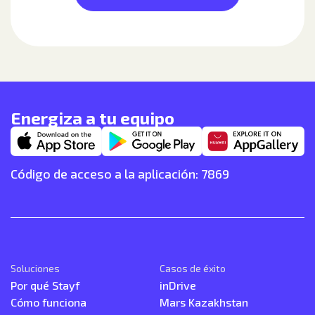
Energiza a tu equipo
Código de acceso a la aplicación: 7869
Soluciones
Casos de éxito
Por qué Stayf
inDrive
Cómo funciona
Mars Kazakhstan